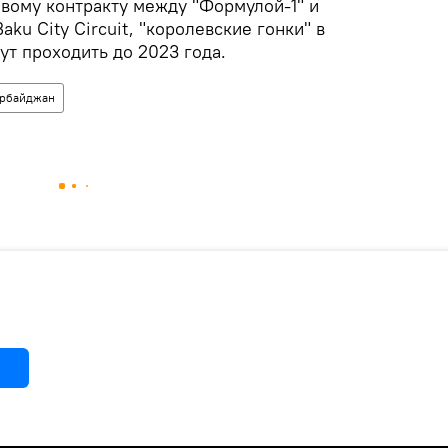
овому контракту между "Формулой-1" и
ku City Circuit, "королевские гонки" в
т проходить до 2023 года.
рбайджан