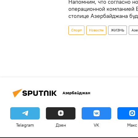
Напомним, что согласно н
операционной компанией Ba
столице Азербайджана буду
Спорт
Новости
ЖИЗНЬ
Азе
Азербайджан
Telegram
Дзен
VK
Макс