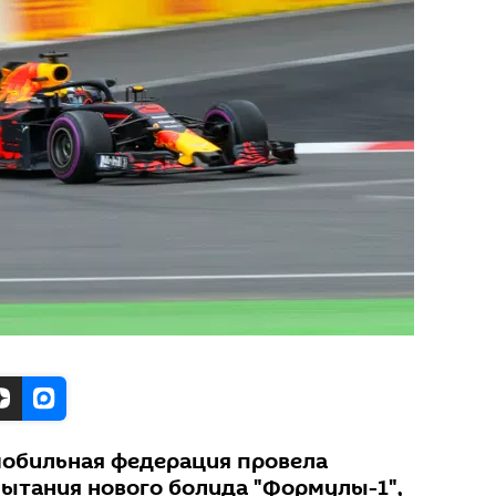
обильная федерация провела
ытания нового болида "Формулы-1",