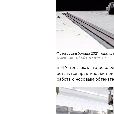
Фотография болида 2021 года, к
©
Официальный сайт "Формулы 1"
В FIA полагают, что боков
останутся практически не
работа с носовым обтекат