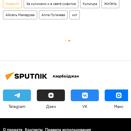
Новости
За кулисами и в свете софитов
Культура
ЖИЗНЬ
Айсель Мамедова
Алла Пугачева
хит
Азербайджан
Telegram
Дзен
VK
Макс
О проекте
Контакты
Правила использования