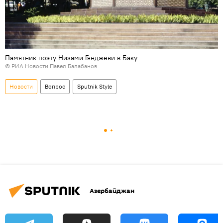
Памятник поэту Низами Гянджеви в Баку
©
РИА Новости
Павел Балабанов
Новости
Вопрос
Sputnik Style
Азербайджан