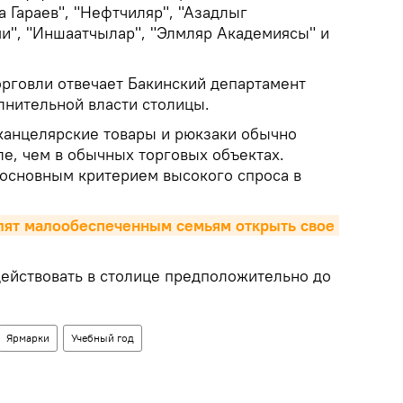
ра Гараев", "Нефтчиляр", "Азадлыг
и", "Иншаатчылар", "Элмляр Академиясы" и
орговли отвечает Бакинский департамент
лнительной власти столицы.
 канцелярские товары и рюкзаки обычно
е, чем в обычных торговых объектах.
основным критерием высокого спроса в
лят малообеспеченным семьям открыть свое 
ействовать в столице предположительно до
Ярмарки
Учебный год