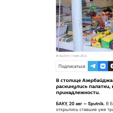
© Sputnik / Irade JELIL
Подписаться
В столице Азербайджа
раскинулись палатки,
принадлежности.
БАКУ, 20 авг — Sputnik.
В Б
открылись ставшие уже т