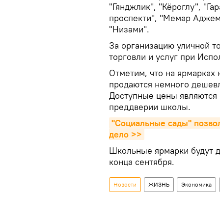
"Гянджлик", "Кёроглу", "Га
проспекти", "Мемар Аджем
"Низами".
За организацию уличной т
торговли и услуг при Испо
Отметим, что на ярмарках
продаются немного дешевл
Доступные цены являются 
преддверии школы.
"Социальные сады" позво
дело >>
Школьные ярмарки будут д
конца сентября.
Новости
ЖИЗНЬ
Экономика