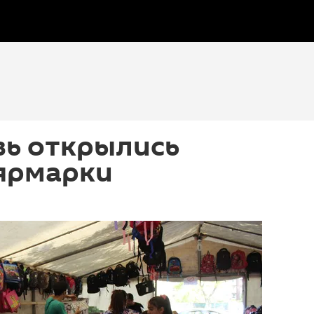
вь открылись
ярмарки