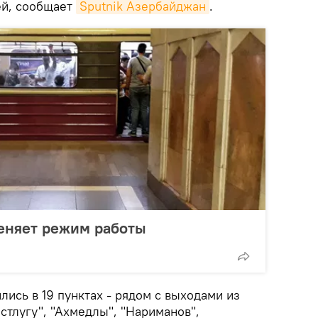
й, сообщает
Sputnik Азербайджан
.
еняет режим работы
ись в 19 пунктах - рядом с выходами из
стлугу", "Ахмедлы", "Нариманов",