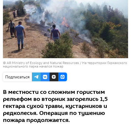
© AR Ministry of Ecology and Natural Resources / На территории Гирканского
национального парка начался пожар
Подписаться
В местности со сложным гористым
рельефом во вторник загорелись 1,5
гектара сухой травы, кустарников и
редколесья. Операция по тушению
пожара продолжается.