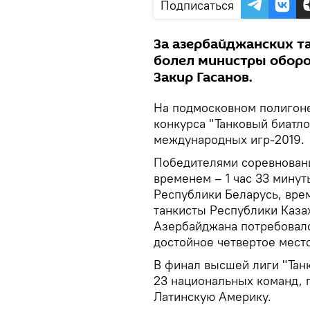
Подписаться
За азербайджанских та
болел министры обор
Закир Гасанов.
На подмосковном полигоне 
конкурса "Танковый биатл
международных игр-2019.
Победителями соревновани
временем – 1 час 33 мину
Республики Беларусь, врем
танкисты Республики Казах
Азербайджана потребовалос
достойное четвертое место
В финал высшей лиги "Тан
23 национальных команд, 
Латинскую Америку.