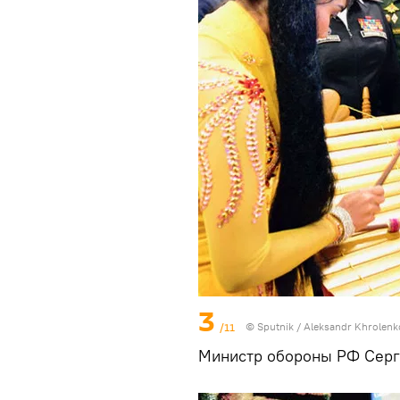
3
/11
© Sputnik / Aleksandr Khrolenk
Министр обороны РФ Серг