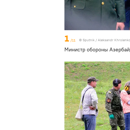
1
/11
© Sputnik / Aleksandr Khrolenk
Министр обороны Азербайд