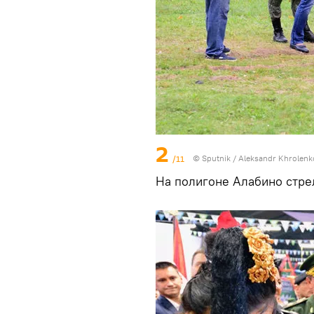
2
/11
© Sputnik / Aleksandr Khrolenk
На полигоне Алабино стре