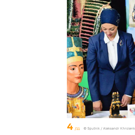
4
/11
© Sputnik / Aleksandr Khrolen