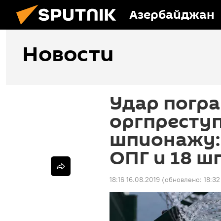
Азербайджан
Новости
Удар погр
оргпреступ
шпионажу:
ОПГ и 18 ш
18:16 16.08.2019
(обновлено:
18:32