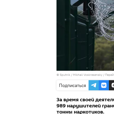
© Sputnik / Mikhail Voskresensky
/
Перей
Подписаться
За время своей деяте
989 нарушителей гран
тонны наркотиков.