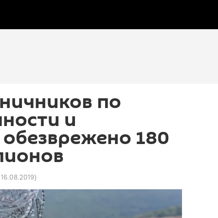
аничников по
ности и
 обезврежено 180
пионов
 16.08.2019
)