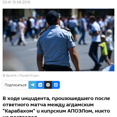
23:41 13.08.2019
©
Sputnik / Murad Orujov
Подписаться
В ходе инцидента, произошедшего после
ответного матча между агдамским
"Карабахом" и кипрским АПОЭЛом, никто