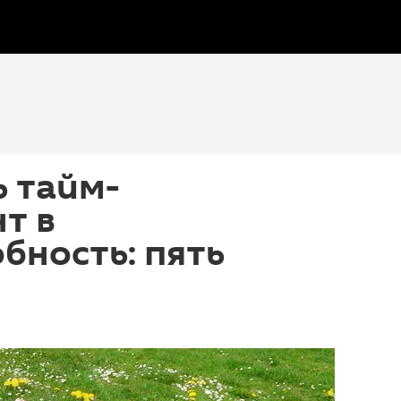
 тайм-
т в
бность: пять