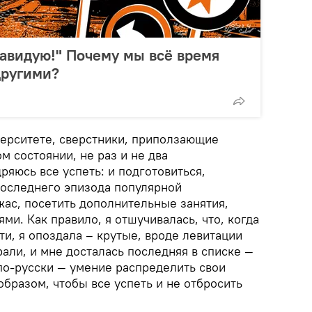
завидую!" Почему мы всё время
другими?
верситете, сверстники, приползающие
м состоянии, не раз и не два
ряюсь все успеть: и подготовиться,
 последнего эпизода популярной
жас, посетить дополнительные занятия,
ями. Как правило, я отшучивалась, что, когда
и, я опоздала – крутые, вроде левитации
али, и мне досталась последняя в списке —
по-русски — умение распределить свои
образом, чтобы все успеть и не отбросить