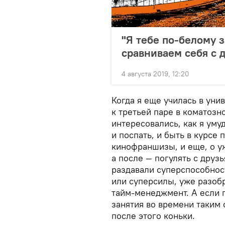
"Я тебе по-белому 
сравниваем себя с 
4 августа 2019, 12:20
Когда я еще училась в уни
к третьей паре в коматозно
интересовались, как я умуд
и поспать, и быть в курсе
кинофраншизы, и еще, о у
а после — погулять с друзь
раздавали суперспособност
или суперсилы, уже разобр
тайм-менеджмент. А если 
занятия во времени таким 
после этого коньки.