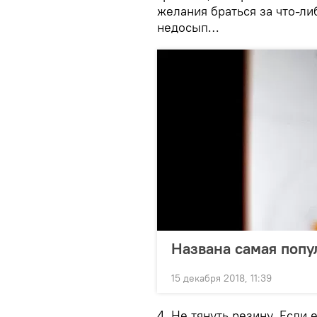
желания браться за что-ли
недосып…
Названа самая попу
15 декабря 2018, 11:39
4. Не тянуть резину. Если