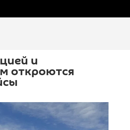
цией и
м откроются
йсы