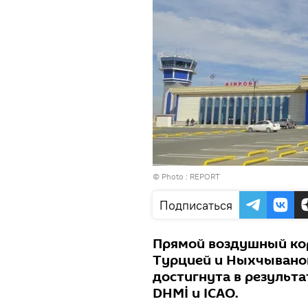
© Photo :
REPORT
Подписаться
Прямой воздушный кор
Турцией и Ныхчывано
достигнута в результ
DHMİ и ICAO.