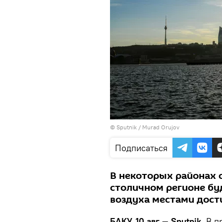
©
Sputnik / Murad Orujov
Подписаться
В некоторых районах 
столичном регионе бу
воздуха местами дости
БАКУ, 10 авг — Sputnik.
В п