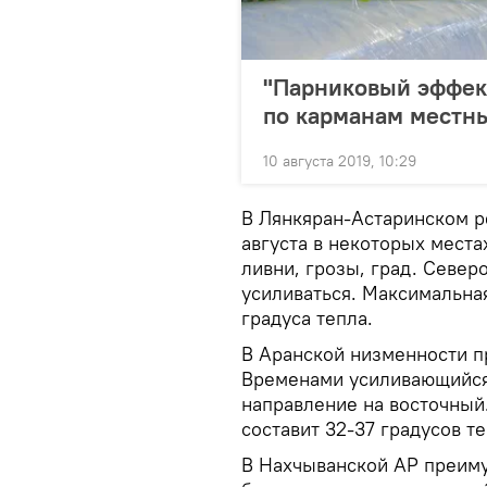
"Парниковый эффект
по карманам местн
10 августа 2019, 10:29
В Лянкяран-Астаринском ре
августа в некоторых мест
ливни, грозы, град. Север
усиливаться. Максимальная
градуса тепла.
В Аранской низменности п
Временами усиливающийся 
направление на восточный
составит 32-37 градусов те
В Нахчыванской АР преиму