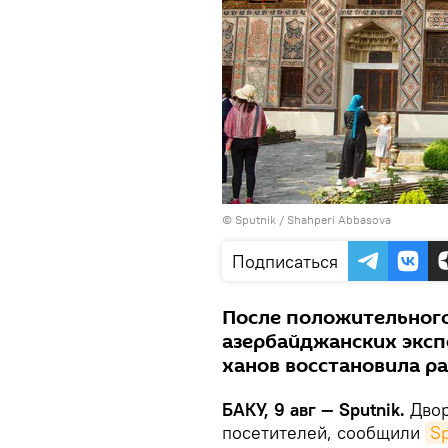
© Sputnik / Shahperi Abbasova
Подписаться
После положительного
азербайджанских эксп
ханов восстановила ра
БАКУ, 9 авг — Sputnik.
Двор
посетителей, сообщили
S