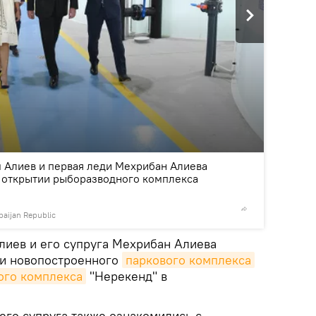
2
/6
 Алиев и первая леди Мехрибан Алиева
в открытии рыборазводного комплекса
rbaijan Republic
©
Officia
лиев и его супруга Мехрибан Алиева
ии новопостроенного
паркового комплекса
ого комплекса
"Нерекенд" в
его супруга также ознакомились с