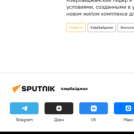
условиями, созданными в 
новом жилом комплексе дл
Новости
Азербайджан
Эконом
Азербайджан
Telegram
Дзен
VK
Макс