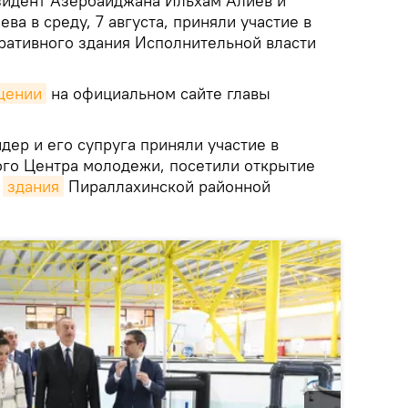
идент Азербайджана Ильхам Алиев и
ва в среду, 7 августа, приняли участие в
ративного здания Исполнительной власти
щении
на официальном сайте главы
ер и его супруга приняли участие в
го Центра молодежи, посетили открытие
о
здания
Пираллахинской районной