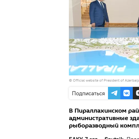
©
Official website of President of Azerbai
Подписаться
В Пираллахинском ра
административные зда
рыборазводный компл