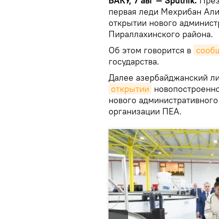
БАКУ, 7 авг — Sputnik.
През
первая леди Мехрибан Алие
открытии нового админист
Пираллахинского района.
Об этом говорится в
сооб
государства.
Далее азербайджанский лид
открытии
новопостроенно
нового административног
организации ПЕА.