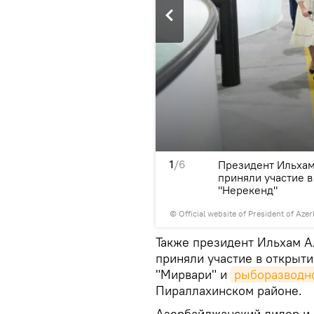
1
/6
ди Мехрибан Алиева
Президент Ильхам
дминистративного здания
приняли участие 
ого района
"Нерекенд"
©
Official website of President of Aze
Также президент Ильхам А
приняли участие в открыт
"Мирвари" и
рыборазводн
Пираллахинском районе.
Азербайджанский лидер и 