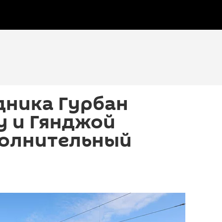
дника Гурбан
у и Гянджой
полнительный