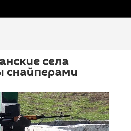
анские села
ы снайперами