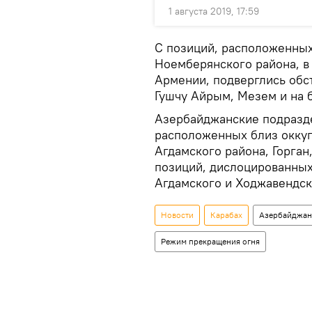
1 августа 2019, 17:59
С позиций, расположенных
Ноемберянского района, в
Армении, подверглись обс
Гушчу Айрым, Мезем и на 
Азербайджанские подразде
расположенных близ окку
Агдамского района, Горган
позиций, дислоцированных
Агдамского и Ходжавендск
Новости
Карабах
Азербайджан
Режим прекращения огня