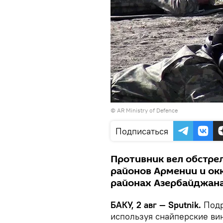
©
AR Ministry of Defence
Подписаться
Противник вел обстрел
районов Армении и ок
районах Азербайджана
БАКУ, 2 авг — Sputnik.
Подр
используя снайперские вин