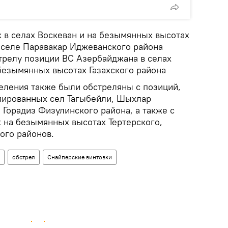
 в селах Воскеван и на безымянных высотах
 селe Паравакар Иджеванского района
трелу позиции ВС Азербайджана в селах
безымянных высотах Газахского района
ления также были обстреляны с позиций,
пированных сел Тагыбейли, Шыхлар
, Горадиз Физулинского района, а также с
 на безымянных высотах Тертерского,
ого районов.
обстрел
Снайперские винтовки