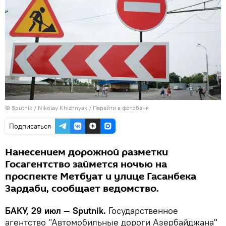
© Sputnik / Nikolay Khizhnyak
/
Перейти в фотобанк
Подписаться
Нанесением дорожной разметки
Госагентство займется ночью на
проспекте Метбуат и улице Гасанбека
Зардаби, сообщает ведомство.
БАКУ, 29 июл — Sputnik.
Государственное
агентство "Автомобильные дороги Азербайджана"