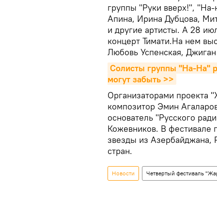
группы "Руки вверх!", "На
Апина, Ирина Дубцова, Ми
и другие артисты. А 28 ию
концерт Тимати.На нем выс
Любовь Успенская, Джиган 
Солисты группы "На-На" ра
могут забыть >>
Организаторами проекта "
композитор Эмин Агаларов
основатель "Русского рад
Кожевников. В фестивале 
звезды из Азербайджана, 
стран.
Новости
Четвертый фестиваль "Жар