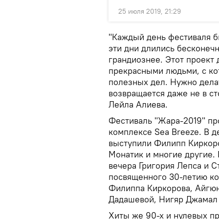
25 июля 2019, 21:29
"Каждый день фестиваля 
эти дни длились бесконечн
грандиознее. Этот проект 
прекрасными людьми, с ко
полезных дел. Нужно делат
возвращается даже не в ст
Лейла Алиева.
Фестиваль "Жара-2019" про
комплексе Sea Breeze. В д
выступили Филипп Киркоро
Монатик и многие другие. 
вечера Григория Лепса и С
посвященного 30-летию ко
Филиппа Киркорова, Айгюн
Дадашевой, Нигяр Джамал 
Хиты же 90-х и нулевых п