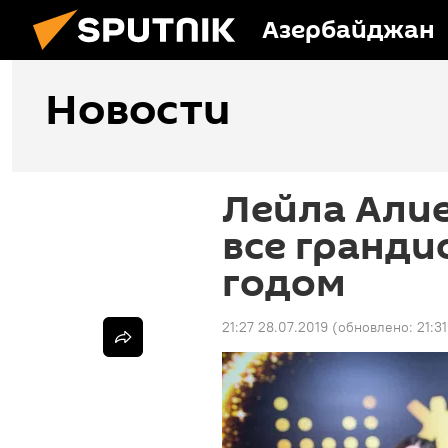
Азербайджан
Новости
Лейла Алие
все гранди
годом
21:27 28.07.2019
(обновлено:
21:3