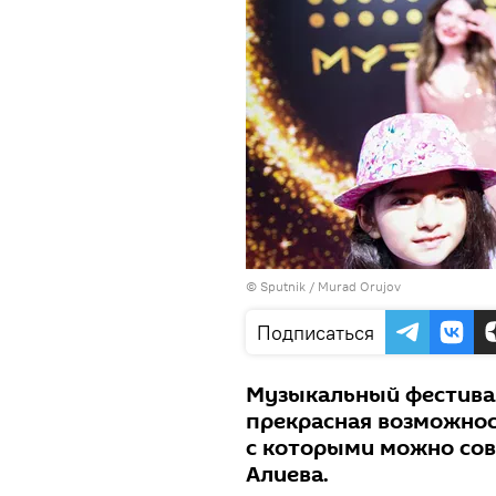
©
Sputnik / Murad Orujov
Подписаться
Музыкальный фестиваль
прекрасная возможнос
с которыми можно сов
Алиева.