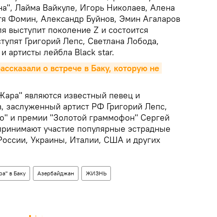
-на", Лайма Вайкуле, Игорь Николаев, Алена
тя Фомин, Александр Буйнов, Эмин Агаларов
ля выступит поколение Z и состоится
тупят Григорий Лепс, Светлана Лобода,
и артисты лейбла Black star.
ссказали о встрече в Баку, которую не 
Жара" являются известный певец и
, заслуженный артист РФ Григорий Лепс,
ио" и премии "Золотой граммофон" Сергей
принимают участие популярные эстрадные
России, Украины, Италии, США и других
а" в Баку
Азербайджан
ЖИЗНЬ