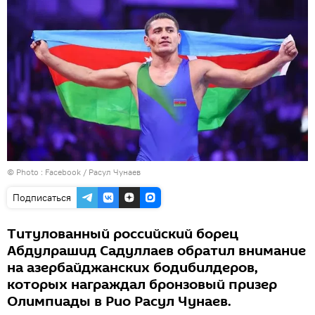
© Photo :
Facebook / Расул Чунаев
Подписаться
Титулованный российский борец
Абдулрашид Садуллаев обратил внимание
на азербайджанских бодибилдеров,
которых награждал бронзовый призер
Олимпиады в Рио Расул Чунаев.