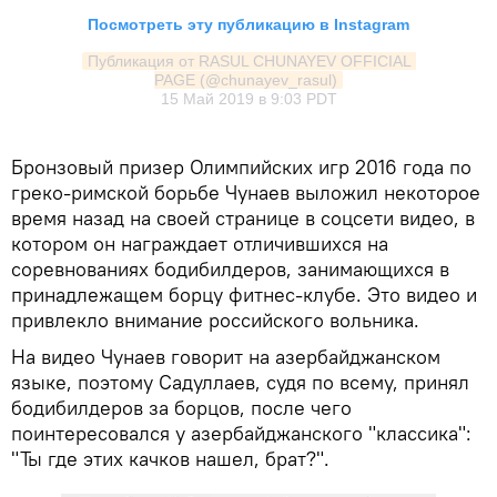
Посмотреть эту публикацию в Instagram
Публикация от RASUL CHUNAYEV OFFICIAL 
PAGE (@chunayev_rasul)
15 Май 2019 в 9:03 PDT
Бронзовый призер Олимпийских игр 2016 года по
греко-римской борьбе Чунаев выложил некоторое
время назад на своей странице в соцсети видео, в
котором он награждает отличившихся на
соревнованиях бодибилдеров, занимающихся в
принадлежащем борцу фитнес-клубе. Это видео и
привлекло внимание российского вольника.
На видео Чунаев говорит на азербайджанском
языке, поэтому Садуллаев, судя по всему, принял
бодибилдеров за борцов, после чего
поинтересовался у азербайджанского "классика":
"Ты где этих качков нашел, брат?".