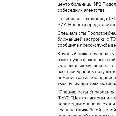
центр больницы №2 Подольс
собеседник агентства.
Погибшая – охранница ТЭЦ
РИА Новости представител
Специалисты Роспотребнад
ближайшей застройки с ТЭ
сообщила пресс-служба ве
Крупный пожар бушевал у Т
взметнулся факел высотой
Осташковскому шоссе. Пос
все-таки удалось потушить
административное здание 
тысячу квадратных метров
"Специалисты Управления 
ФБУЗ "Центр гигиены и эп
незамедлительно выехали 
границе ближайшей жилой 
подветренной стороны) от