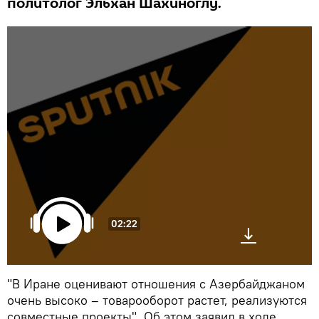
политолог Эльхан Шахиноглу.
02:22
"В Иране оценивают отношения с Азербайджаном
очень высоко – товарооборот растет, реализуются
совместные проекты". Об этом заявил в ходе