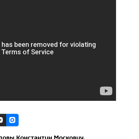
довы Константин Москович,