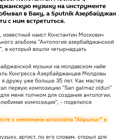
джанскую музыку на инструменте
побывал в Баку, а Sputnik Азербайджан
и с ним встретиться.
 известный наист Константин Москович
ьного альбома "Антология азербайджанской
", в который вошли четырнадцать
байджанской музыки на молдавском найе
ель Конгресса Азербайджанцев Молдовы
 я дружу уже больше 35 лет. Как мастер
исал первую композицию "Sən gəlməz oldun"
 для меня толчком для создания антологии.
 любимая композиция", - поделился
сте с земляками исполнила "Айрылыг" в 
зыку, артист, по его словам, открыл для