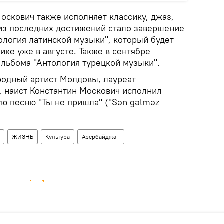
оскович также исполняет классику, джаз,
из последних достижений стало завершение
ология латинской музыки", который будет
ке уже в августе. Также в сентябре
альбома "Антология турецкой музыки".
ародный артист Молдовы, лауреат
 наист Константин Москович исполнил
ю песню "Ты не пришла" ("Sən gəlməz
ЖИЗНЬ
Культура
Азербайджан