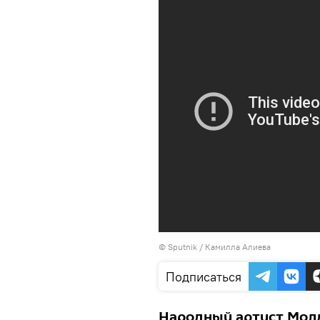
©
Sputnik / Камилла Алиева
Подписаться
Народный артист Мол