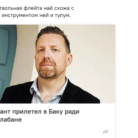
твольная флейта най схожа с
инструментом ней и тулум.
нт прилетел в Баку ради
алабане