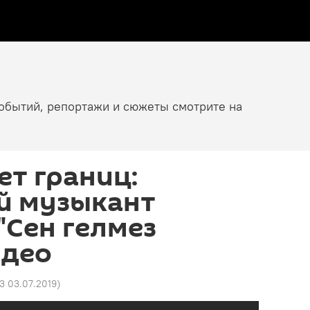
событий, репортажи и сюжеты смотрите на
ет границ:
й музыкант
"Сен гелмез
идео
03 03.07.2019
)