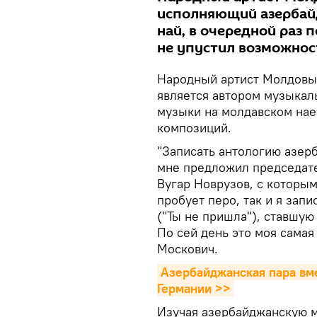
исполняющий азербай
най, в очередной раз 
не упустил возможност
Народный артист Молдовы,
является автором музыкал
музыки на молдавском нае
композиций.
"Записать антологию азер
мне предложил председат
Вугар Новрузов, с которым
пробует перо, так и я зап
("Ты не пришла"), ставшую
По сей день это моя самая
Москович.
Азербайджанская пара вме
Германии >>
Изучая азербайджанскую му