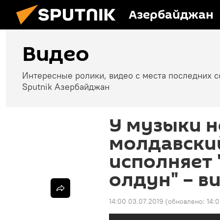
Азербайджан
Видео
Интересные ролики, видео с места последних 
Sputnik Азербайджан
У музыки н
молдавски
исполняет 
олдун" – в
14:00 03.07.2019
(обновлено:
14: