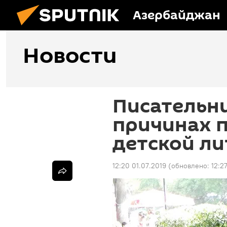
Азербайджан
Новости
Писательни
причинах п
детской л
12:20 01.07.2019
(обновлено:
12:2