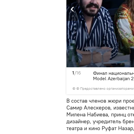
1
/16
делей Miss&Mister Top
Финал национальн
Model Azerbaijan 
© © Предоставлено организаторами
В состав членов жюри про
Самир Алескеров, известн
Милена Набиева, принц от
дизайнер, учредитель брен
театра и кино Руфат Наза