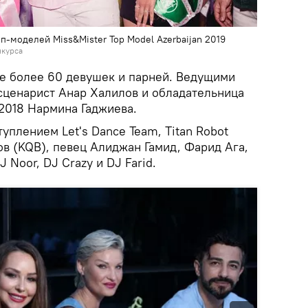
п-моделей Miss&Mister Top Model Azerbaijan 2019
нкурса
ие более 60 девушек и парней. Ведущими
 сценарист Анар Халилов и обладательница
2018 Нармина Гаджиева.
уплением Let's Dance Team, Titan Robot
в (KQB), певец Алиджан Гамид, Фарид Ага,
 Noor, DJ Crazy и DJ Farid.