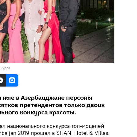
нкурса
тные в Азербайджане персоны
сятков претендентов только двоих
ьного конкурса красоты.
л национального конкурса топ-моделей
baijan 2019 прошел в SHANI Hotel & Villas.