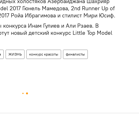
авидных холостяков Азербайджана Шахрияр
odel 2017 Гюнель Мамедова, 2nd Runner Up of
 2017 Ройа Ибрагимова и стилист Мири Юсиф.
 конкурса Инам Гулиев и Али Рзаев. В
тут новый детский конкурс Little Top Model
а
ЖИЗНЬ
конкурс красоты
финалисты