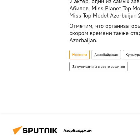
и актер, один из самых з
Абилов, Miss Planet Top M
Miss Top Model Azerbaijan
Отметим, что организаторы
скором времени также стар
Azerbaijan.
Новости
Азербайджан
Культур
За кулисами и в свете софитов
Азербайджан