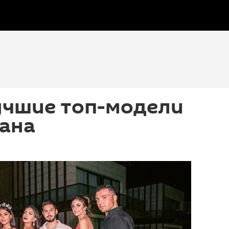
учшие топ-модели
ана