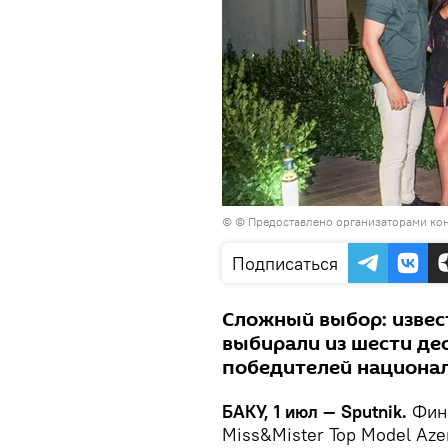
© © Предоставлено организаторами ко
Подписаться
Сложный выбор: извес
выбирали из шести де
победителей национал
БАКУ, 1 июл — Sputnik.
Фина
Miss&Mister Top Model Azer