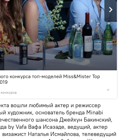
2
/16
ого конкурса топ-моделей Miss&Mister Top
2019
 конкурса
© © Пред
екта вошли любимый актер и режиссер
ый художник, основатель бренда Minabi
ечественного шансона Джейхун Бакинский,
да by Vafa Вафа Исазаде, ведущий, актер
р, визажист Наталья Исмайлова, телеведущий