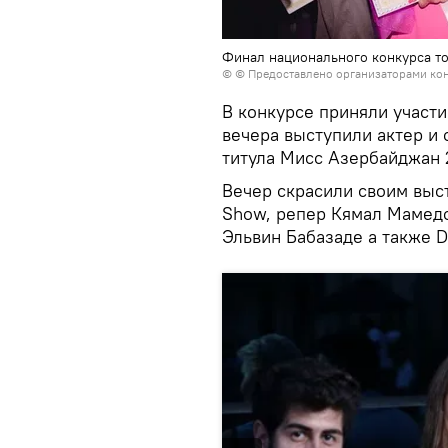
Финал национального конкурса то
© © Предоставлено организаторами ко
В конкурсе приняли участ
вечера выступили актер и
титула Мисс Азербайджан 
Вечер скрасили своим выст
Show, репер Кямал Мамедо
Эльвин Бабазаде а также DJ