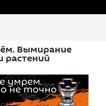
рём. Вымирание
и растений