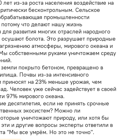
0 лет из-за роста населения воздействие на
ритически бесконтрольным. Сельское
 обрабатывающая промышленности
 потому что делают нашу жизнь
я для развития многих отраслей народного
и осушают болота. Это разрушает природные
загрязнению атмосферы, мирового океана и
 Мы собственными руками уничтожаем среду
ений.
й земли покрыто бетоном, превращено в
нилища. Почвы из-за интенсивного
и приносят на 23% меньше урожая, чем
ад. Человек уже сейчас задействует в своей
ти 97% мирового океана.
ие десятилетия, если не принять срочные
ственных экосистем? Можно ли
которые уничтожают природу, или хотя бы
 эти и другие вопросы эксперты ответили в
а "Мы все умрём. Но это не точно".