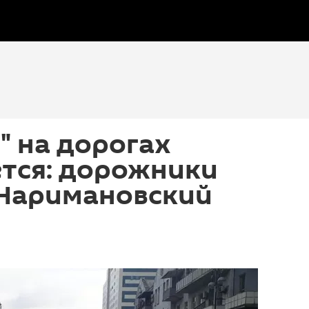
" на дорогах
тся: дорожники
 Наримановский