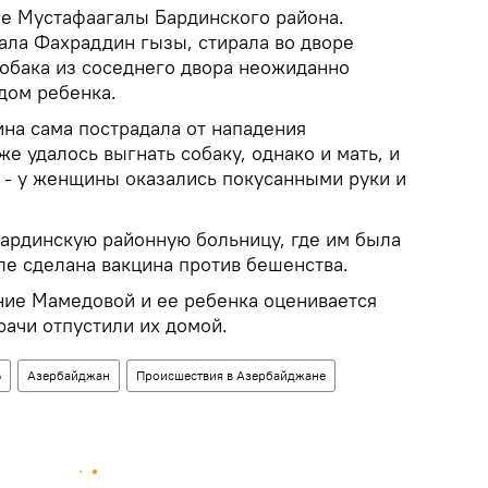
е Мустафаагалы Бардинского района.
ала Фахраддин гызы, стирала во дворе
собака из соседнего двора неожиданно
дом ребенка.
ина сама пострадала от нападения
же удалось выгнать собаку, однако и мать, и
 - у женщины оказались покусанными руки и
ардинскую районную больницу, где им была
ле сделана вакцина против бешенства.
ние Мамедовой и ее ребенка оценивается
рачи отпустили их домой.
Ь
Азербайджан
Происшествия в Азербайджане