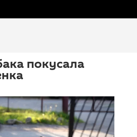
бака покусала
енка