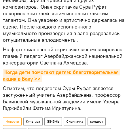
Меликова, Фрица Крейслера и других
композиторов. Юная скрипачка Сура Руфат
покорила зрителей своим исполнительским
талантом. Она уверено и артистично держалась на
сцене. После каждого исполненного
музыкального произведения в зале раздавались
оглушительные аплодисменты.
На фортепиано юной скрипачке аккомпанировала
главный педагог Азербайджанской национальной
консерватории Светлана Ахмедова.
Когда дети помогают детям: благотворительная 
акция в Баку >>
Отметим, что педагогом Суры Руфат является
заслуженный учитель Азербайджана, профессор
Бакинской музыкальной академии имени Узеира
Гаджибейли Фатима Идиятулина.
Новости
Культура
ЖИЗНЬ
Скрипачка
концерт