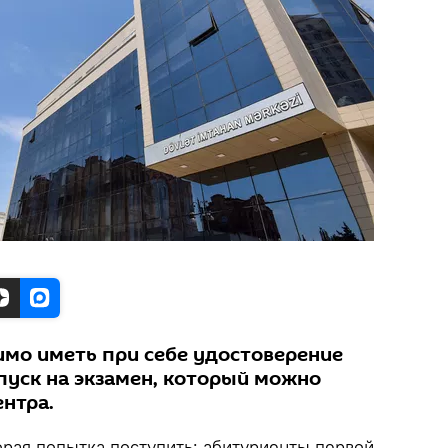
мо иметь при себе удостоверение
пуск на экзамен, который можно
ентра.
рая попытка поступить: абитуриенты первой