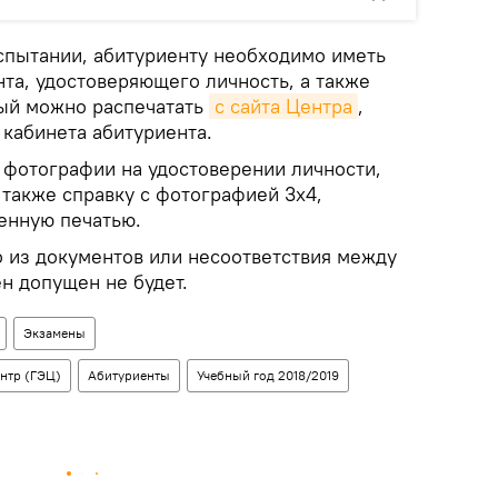
испытании, абитуриенту необходимо иметь
та, удостоверяющего личность, а также
рый можно распечатать
с сайта Центра
,
 кабинета абитуриента.
фотографии на удостоверении личности,
 также справку с фотографией 3х4,
енную печатью.
о из документов или несоответствия между
н допущен не будет.
Экзамены
нтр (ГЭЦ)
Абитуриенты
Учебный год 2018/2019