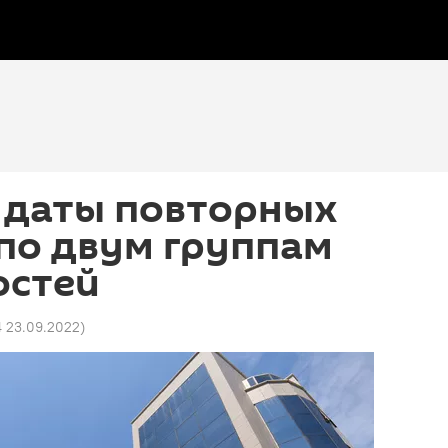
 даты повторных
по двум группам
остей
4 23.09.2022
)