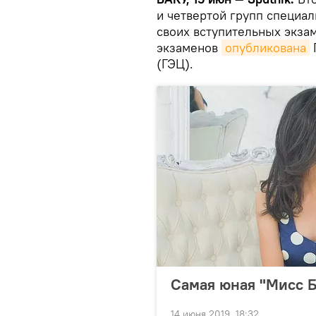
и четвертой групп специал
своих вступительных экза
экзаменов
опубликована
(ГЭЦ).
Самая юная "Мисс Б
14 июня 2019, 18:32