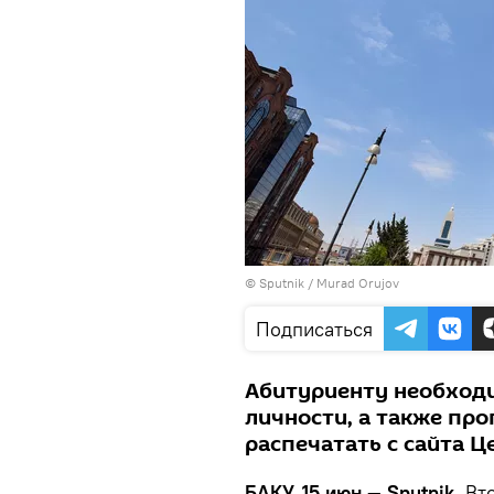
©
Sputnik / Murad Orujov
Подписаться
Абитуриенту необходи
личности, а также про
распечатать с сайта Ц
БАКУ, 15 июн — Sputnik.
Вто