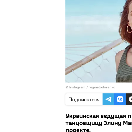
©
Instagram / reginatodorenko
Подписаться
Украинская ведущая 
танцовщицу Элину Мам
проекте.