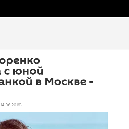
доренко
 с юной
нкой в Москве -
 14.06.2019
)