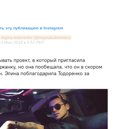
ь эту публикацию в Instagram
 regina todorenko (@reginatodorenko)
13 Июн 2019 в 5:57 PDT
вать проект, в который пригласила
жанку, но она пообещала, что он в скором
н. Элина поблагодарила Тодоренко за