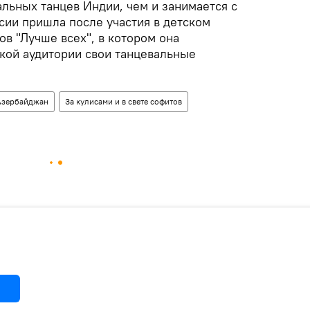
льных танцев Индии, чем и занимается с
ссии пришла после участия в детском
в "Лучше всех", в котором она
кой аудитории свои танцевальные
Азербайджан
За кулисами и в свете софитов