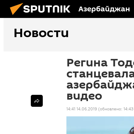
Азербайджан
Новости
Регина То
станцевала
азербайджа
видео
14:41 14.06.2019
(обновлено:
14:43