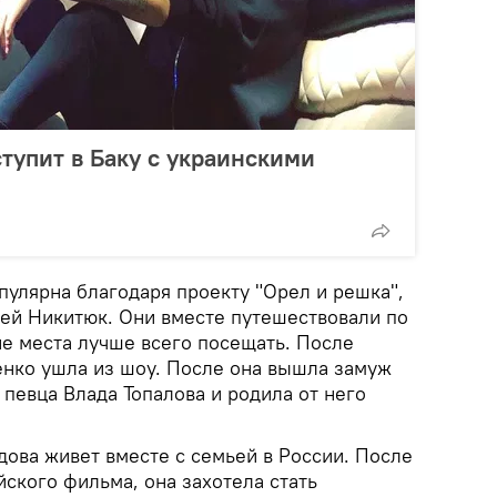
ступит в Баку с украинскими
пулярна благодаря проекту "Орел и решка",
сей Никитюк. Они вместе путешествовали по
ие места лучше всего посещать. После
енко ушла из шоу. После она вышла замуж
 певца Влада Топалова и родила от него
ова живет вместе с семьей в России. После
йского фильма, она захотела стать