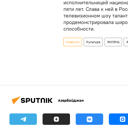
исполнительницей национа
пяти лет. Слава к ней в Ро
телевизионном шоу таланто
продемонстрировала широ
способности.
Новости
Культура
ЖИЗНЬ
Азербайджан