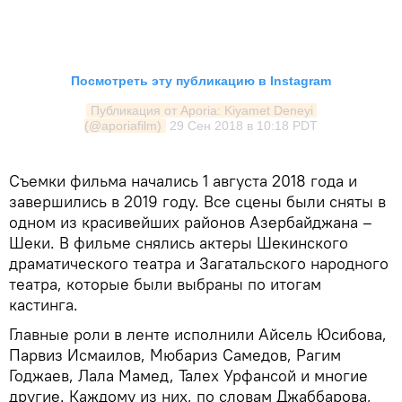
Посмотреть эту публикацию в Instagram
Публикация от Aporia: Kiyamet Deneyi 
(@aporiafilm)
29 Сен 2018 в 10:18 PDT
Съемки фильма начались 1 августа 2018 года и
завершились в 2019 году. Все сцены были сняты в
одном из красивейших районов Азербайджана –
Шеки. В фильме снялись актеры Шекинского
драматического театра и Загатальского народного
театра, которые были выбраны по итогам
кастинга.
Главные роли в ленте исполнили Айсель Юсибова,
Парвиз Исмаилов, Мюбариз Самедов, Рагим
Годжаев, Лала Мамед, Талех Урфансой и многие
другие. Каждому из них, по словам Джаббарова,