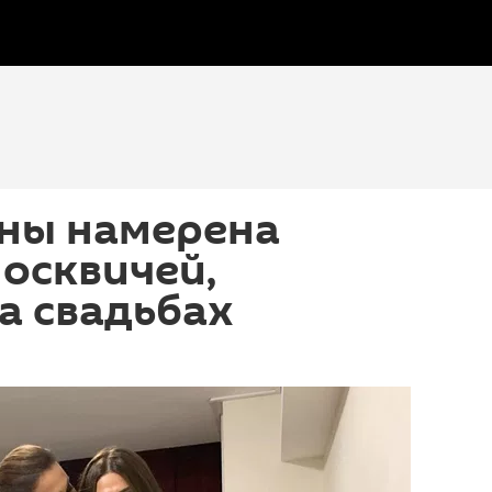
аны намерена
осквичей,
а свадьбах