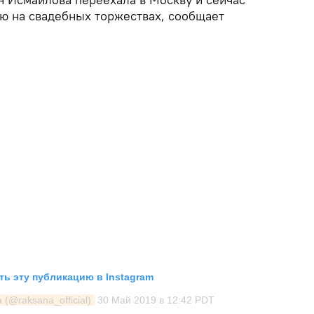
ью на свадебных торжествах, сообщает
ь эту публикацию в Instagram
️️️️️️️️️️ (@raksana_official)
30 Май 2019 в 12:42 PDT