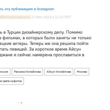
ь эту публикацию в Instagram
(@ismayilovaaysun)
9 Июн 2019 в 11:15 PDT
ь в Турции дизайнерскому делу. Помимо
в фильмах, в которых были заняты не только
ецкие актеры. Теперь же она решила пойти
стать певицей. За короткое время Айсун
джане и сейчас намерена прославиться в
Россия
Раксана Исмайлова
Айсун Исмайлова
Москва
 в свете софитов