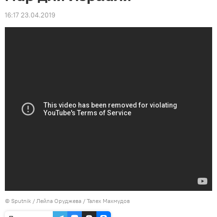
16:17 23.04.2019
© Sputnik / Лейла Оруджева / Талех Махмудов