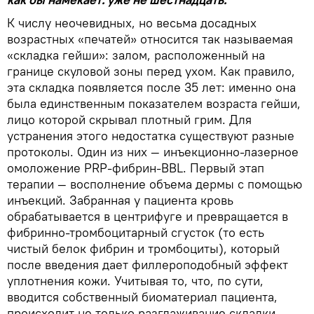
К числу неочевидных, но весьма досадных
возрастных «печатей» относится так называемая
«складка гейши»: залом, расположенный на
границе скуловой зоны перед ухом. Как правило,
эта складка появляется после 35 лет: именно она
была единственным показателем возраста гейши,
лицо которой скрывал плотный грим. Для
устранения этого недостатка существуют разные
протоколы. Один из них — инъекционно-лазерное
омоложение PRP-фибрин-BBL. Первый этап
терапии — восполнение объема дермы с помощью
инъекций. Забранная у пациента кровь
обрабатывается в центрифуге и превращается в
фибринно-тромбоцитарный сгусток (то есть
чистый белок фибрин и тромбоциты), который
после введения дает филлероподобный эффект
уплотнения кожи. Учитывая то, что, по сути,
вводится собственный биоматериал пациента,
происходит не только разглаживание складки —