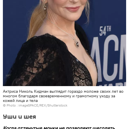
Актриса Николь Кидман выглядит гораздо моложе своих лет во
многом благодаря своевременному и грамотному уходу за
кожей лица и тела
© Photo : imageSPACE/REX/Shutterstock
Уши и шея
Когда оттянутые мочки не позволяют щеголять