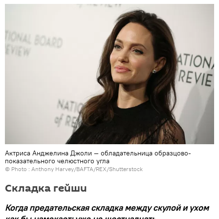
Актриса Анджелина Джоли — обладательница образцово-
показательного челюстного угла
© Photo : Anthony Harvey/BAFTA/REX/Shutterstock
Складка гейши
Когда предательская складка между скулой и ухом
как бы намекает: уже не шестнадцать.