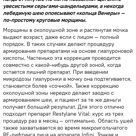
увесистыми серьгами-шандельерами, а некогда
лебединую шею опоясывают «кольца Венеры» —
по-простому круговые морщины.
Морщины в околоушной зоне и растянутая мочка
выдают возраст, даже если с лицом — полный
порядок. В таких случаях делают процедуру
армирования препаратами на основе гиалуроновой
кислоты. Частенько эта коррекция проводится
совместно с какой-нибудь другой зоной, когда
остается лишний препарат. При введении
микродозы гиалуронки в мочку она подтягивается,
становится более «сочной». Также коррекцию
околоушной зоны нередко делают заодно с
армированием шеи, и пациент за те же деньги
получает больший результат. Для этого отлично
подходит препарат Restylane Vital: курс из трех
процедур раз в месяц — оптимально. Область ушей
также захватывается во время микроигольчатого
RF-лифтинга лица на аппарате Infini. Тонкая и