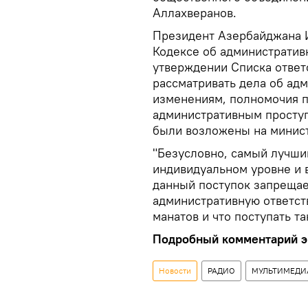
Аллахверанов.
Президент Азербайджана И
Кодексе об административ
утверждении Списка ответ
рассматривать дела об ад
изменениям, полномочия п
административным проступк
были возложены на минист
"Безусловно, самый лучший
индивидуальном уровне и 
данный поступок запрещае
административную ответст
манатов и что поступать та
Подробный комментарий эк
Новости
РАДИО
МУЛЬТИМЕДИ