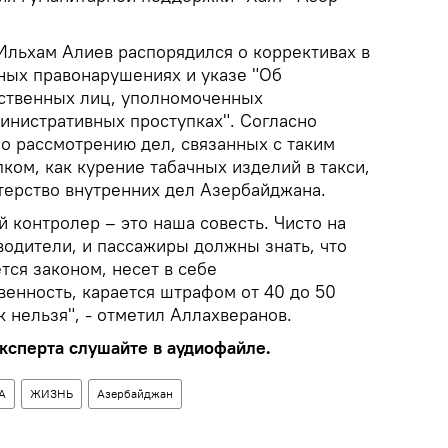
льхам Алиев распорядился о коррективах в
ных правонарушениях и указе "Об
ственных лиц, уполномоченных
министративных проступках". Согласно
о рассмотрению дел, связанных с таким
ом, как курение табачных изделий в такси,
ерство внутренних дел Азербайджана.
 контролер – это наша совесть. Чисто на
водители, и пассажиры должны знать, что
тся законом, несет в себе
венность, карается штрафом от 40 до 50
к нельзя", - отметил Аллахверанов.
сперта слушайте в аудиофайле.
А
ЖИЗНЬ
Азербайджан