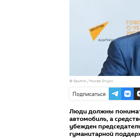
©
Sputnik / Murad Orujov
Подписаться
Люди должны понимать
автомобиль, а средст
убежден председател
гуманитарной поддерж