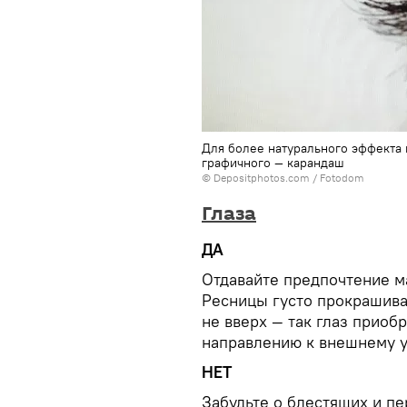
Для более натурального эффекта 
графичного — карандаш
© Depositphotos.com / Fotodom
Глаза
ДА
Отдавайте предпочтение м
Ресницы густо прокрашивай
не вверх — так глаз приоб
направлению к внешнему у
НЕТ
Забудьте о блестящих и пе