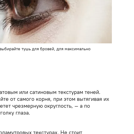
выбирайте тушь для бровей, для максимально
атовым или сатиновым текстурам теней.
те от самого корня, при этом вытягивая их
ретет чрезмерную округлость, — а по
голку глаза.
рламутровых текстурах. Не стоит