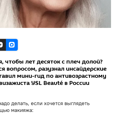
я, чтобы лет десяток с плеч долой?
лся вопросом, разузнал инсайдерские
тавил мини-гид по антивозрастному
изажиста YSL Beauté в России
надо делать, если хочется выглядеть
щью макияжа: