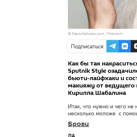
© Depositphotos.com / Fotodom
Подписаться
Как бы так накраситьс
Sputnik Style озадачи
бьюти-лайфхаки и сос
макияжу от ведущего в
Кирилла Шабалина
Итак, что нужно и чего не 
несколько моложе с помо
Брови
ДА