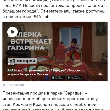
года РИА Новости презентовало проект "Слепые в
большом городе". Эти материалы также доступны
в приложении РИА.Lab.
Воспроизвести
видео
0:38
РИА Новости презентовало в "Зарядье" VR-проект о
встрече Гагарина в Москве
©
РИА Новости
Презентация прошла в парке "Зарядье" –
инновационном общественном пространстве у
стен Кремля и Красной площади с необычной
архитектурой, современным биотехнологическим