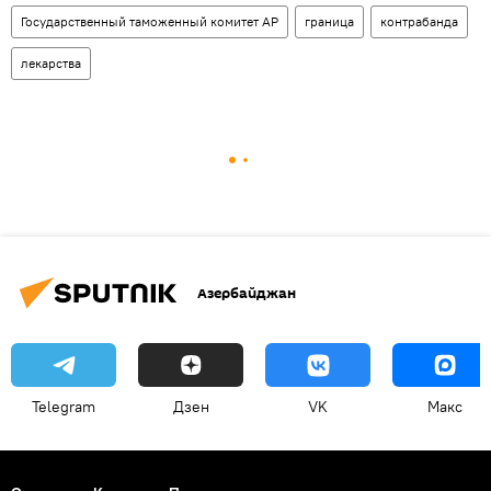
Государственный таможенный комитет АР
граница
контрабанда
лекарства
Азербайджан
Telegram
Дзен
VK
Макс