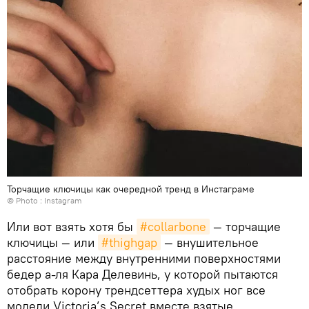
Торчащие ключицы как очередной тренд в Инстаграме
© Photo :
Instagram
Или вот взять хотя бы
#collarbone
— торчащие
ключицы — или
#thighgap
— внушительное
расстояние между внутренними поверхностями
бедер а-ля Кара Делевинь, у которой пытаются
отобрать корону трендсеттера худых ног все
модели Victoria’s Secret вместе взятые.