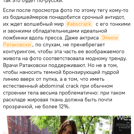
так это будет по-русски.
Если после просмотра фото по этому тегу кому-то
из бодишеймеров понадобится срочный антидот,
их ждет волшебный мир
#abscrack
с его тонкими
и звонкими обладательницами идеальной
ложбинки вдоль пресса. Даже актриса
Эмили 
Ратаковски
, по слухам, не пренебрегает
контурингом, чтобы эта часть ее воображаемого
живота на фото соответствовала модному тренду.
Врачи Ратаковски поддерживают. Но не в том,
чтобы наносить темной бронзирующей пудрой
линию вверх от пупка, а в том, что иметь
естественный abdominal crack при обычном
строении тела весьма проблематично: при таком
раскладе жировая ткань должна быть почти
прозрачной, не более 12%.