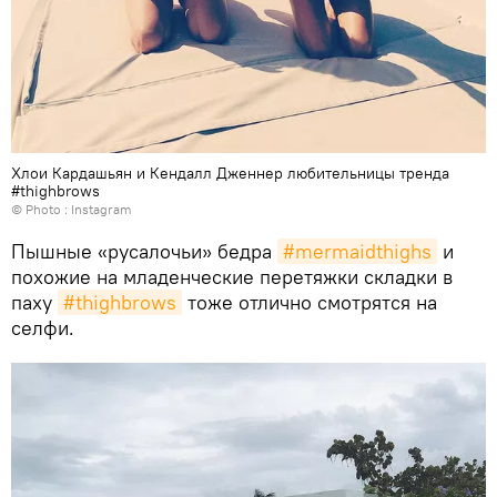
Хлои Кардашьян и Кендалл Дженнер любительницы тренда
#thighbrows
© Photo : Instagram
Пышные «русалочьи» бедра
#mermaidthighs
и
похожие на младенческие перетяжки складки в
паху
#thighbrows
тоже отлично смотрятся на
селфи.