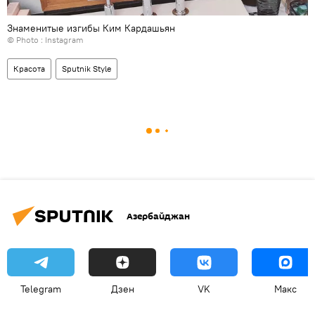
Знаменитые изгибы Ким Кардашьян
© Photo :
Instagram
Красота
Sputnik Style
Азербайджан
Telegram
Дзен
VK
Макс