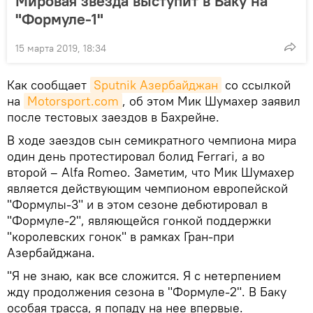
Мировая звезда выступит в Баку на
"Формуле-1"
15 марта 2019, 18:34
Как сообщает
Sputnik Азербайджан
со ссылкой
на
Motorsport.com
, об этом Мик Шумахер заявил
после тестовых заездов в Бахрейне.
В ходе заездов сын семикратного чемпиона мира
один день протестировал болид Ferrari, а во
второй – Alfa Romeo. Заметим, что Мик Шумахер
является действующим чемпионом европейской
"Формулы-3" и в этом сезоне дебютировал в
"Формуле-2", являющейся гонкой поддержки
"королевских гонок" в рамках Гран-при
Азербайджана.
"Я не знаю, как все сложится. Я с нетерпением
жду продолжения сезона в "Формуле-2". В Баку
особая трасса, я попаду на нее впервые.