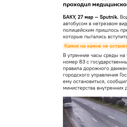
проходил медицинског
БАКУ, 27 мар — Sputnik.
Вод
автобусом в нетрезвом ви
полицейским пришлось пре
которые пытались вступить
Камня на камне не остане
В утренние часы среды на 
номер 83 с государственн
правила дорожного движен
городского управления Го
ему остановиться, сообщи
министерства внутренних 