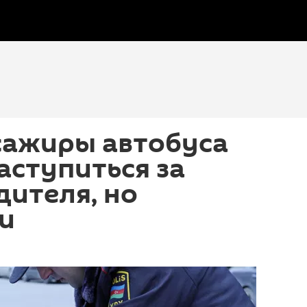
сажиры автобуса
аступиться за
дителя, но
и