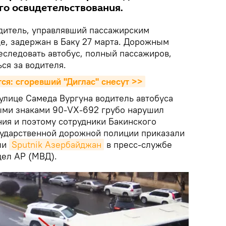
о освидетельствования.
итель, управлявший пассажирским
де, задержан в Баку 27 марта. Дорожным
следовать автобус, полный пассажиров,
ся за водителя.
тся: сгоревший "Диглас" снесут >>
улице Самеда Вургуна водитель автобуса
ыми знаками 90-VX-692 грубо нарушил
ия и поэтому сотрудники Бакинского
сударственной дорожной полиции приказали
ли
Sputnik Азербайджан
в пресс-службе
дел АР (МВД).