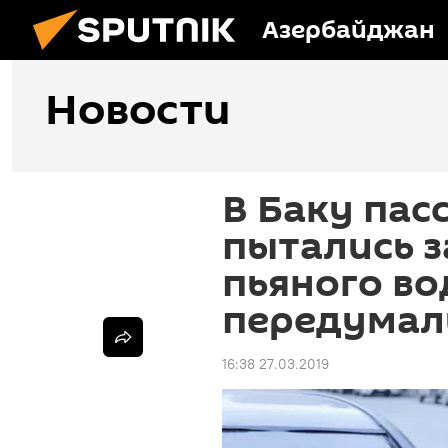
Азербайджан
Новости
В Баку пас
пытались з
пьяного во
передумал
16:38 27.03.2019