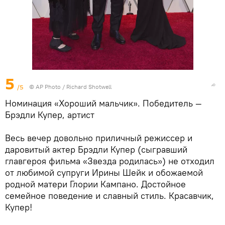
5
/5
© AP Photo / Richard Shotwell
Номинация «Хороший мальчик». Победитель —
Брэдли Купер, артист
Весь вечер довольно приличный режиссер и
даровитый актер Брэдли Купер (сыгравший
главгероя фильма «Звезда родилась») не отходил
от любимой супруги Ирины Шейк и обожаемой
родной матери Глории Кампано. Достойное
семейное поведение и славный стиль. Красавчик,
Купер!