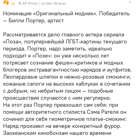
4
/5
© AP Photo / Jordan Strauss
Номинация «Оригинальный модник». Победитель
— Билли Портер, артист
Рассматривается дело главного актера сериала
«Поза», популярнейшей ЛГБТ-картины текущего
периода. Портер, надо заметить, идеально
подходит к «Позе»: он уже несколько лет
потрясает сознание фешен-критиков и модных
блогеров экстравагантностью нарядов и аутфитов.
Леопардовые шляпки и нежно-розовые смокинги,
кожаные сапоги на высоких каблуках в сочетании
с добрым, но небритым лицом — подобные
происшествия случаются с ним регулярно.
На этот раз Портер превзошел сам себя: при
помощи авторитетного стилиста Сэма Рателя он
сочинил для себя геометричное платье-смокинг.
Наряд произвел на вечере конкретный фурор.
Заокеанским кинобонзам нашего времени