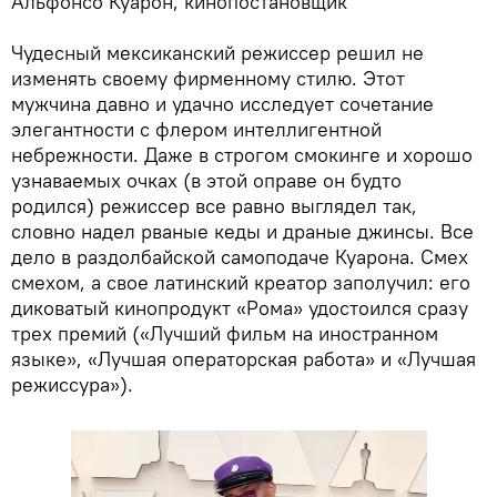
Альфонсо Куарон, кинопостановщик
Чудесный мексиканский режиссер решил не
изменять своему фирменному стилю. Этот
мужчина давно и удачно исследует сочетание
элегантности с флером интеллигентной
небрежности. Даже в строгом смокинге и хорошо
узнаваемых очках (в этой оправе он будто
родился) режиссер все равно выглядел так,
словно надел рваные кеды и драные джинсы. Все
дело в раздолбайской самоподаче Куарона. Смех
смехом, а свое латинский креатор заполучил: его
диковатый кинопродукт «Рома» удостоился сразу
трех премий («Лучший фильм на иностранном
языке», «Лучшая операторская работа» и «Лучшая
режиссура»).