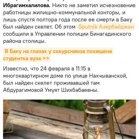
Ибрагимхалилова.
Никто не заметил исчезновение
работницы жилищно-коммунальной конторы, и
лишь спустя полтора года после ее смерти в Баку
был найден скелет. Об этом
Sputnik Азербайджан
сообщили в Управлении полиции Бинагадинского
района столицы.
В Баку на глазах у сокурсников похищена 
студентка вуза >>
Известно, что 24 февраля в 11:15 в
многоквартирном доме по улице Нахчыванской,
был найден скелет проживавшей там
Абдурагимовой Умуят Шихбабаевны.