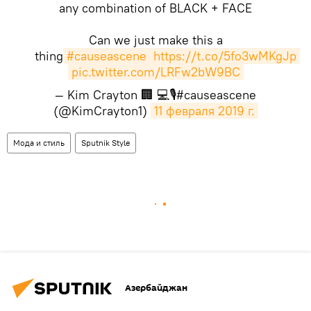
any combination of BLACK + FACE
Can we just make this a
thing
#causeascene
https://t.co/5fo3wMKgJp
pic.twitter.com/LRFw2bW9BC
— Kim Crayton 🏢 💻🎙#causeascene
(@KimCrayton1)
11 февраля 2019 г.
Мода и стиль
Sputnik Style
Азербайджан