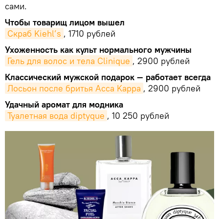
сами.
Чтобы товарищ лицом вышел
Скраб Kiehl’s
, 1710 рублей
Ухоженность как культ нормального мужчины
Гель для волос и тела Clinique
, 2900 рублей
Классический мужской подарок — работает всегда
Лосьон после бритья Acca Kappa
, 2900 рублей
Удачный аромат для модника
Туалетная вода diptyque
, 10 250 рублей