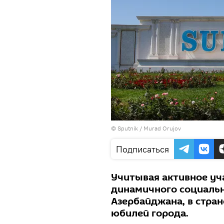
©
Sputnik / Murad Orujov
Подписаться
Учитывая активное уч
динамичного социаль
Азербайджана, в стра
юбилей города.