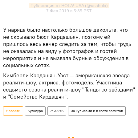
Публикация от HOLA! USA (@usahola)
7 Фев 2019 в 5:35 PST
У наряда было настолько большое декольте, что
не скрывало бюст Кардашьян, поэтому ей
пришлось весь вечер следить за тем, чтобы грудь
не оказалась на виду у фотографов и гостей
мероприятия и не вызвала бурные обсуждения в
социальных сетях.
Кимберли Кардашян-Уэст — американская звезда
реалити-шоу, актриса, фотомодель. Участница
седьмого сезона реалити-шоу "Танцы со звёздами"
и "Семейство Кардашян".
Новости
Культура
ЖИЗНЬ
За кулисами и в свете софитов