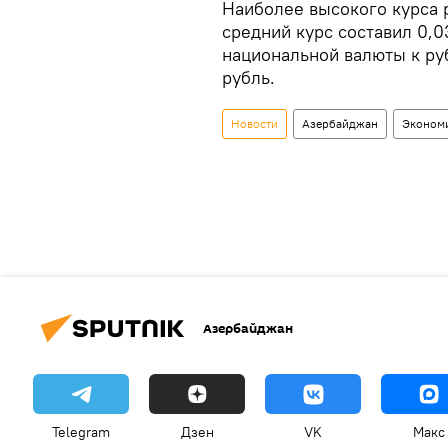
Наиболее высокого курса р
средний курс составил 0,0
национальной валюты к руб
рубль.
Новости
Азербайджан
Эконом
Азербайджан
Telegram
Дзен
VK
Макс