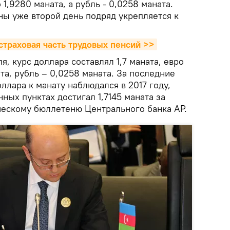
 1,9280 маната, а рубль - 0,0258 маната.
ны уже второй день подряд укрепляется к
траховая часть трудовых пенсий >>
я, курс доллара составлял 1,7 маната, евро
ата, рубль – 0,0258 маната. За последние
ллара к манату наблюдался в 2017 году,
нных пунктах достигал 1,7145 маната за
ическому бюллетеню Центрального банка АР.