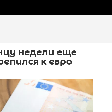
нцу недели еще
репился к евро