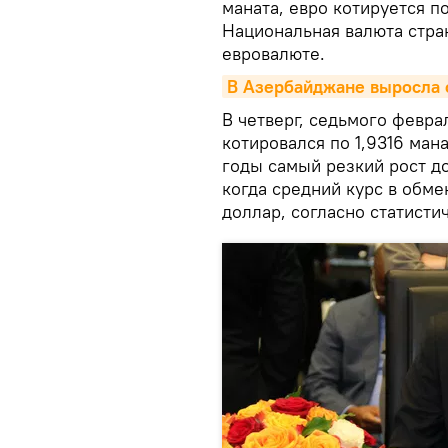
маната, евро котируется по
Национальная валюта стра
евровалюте.
В Азербайджане выросла с
В четверг, седьмого феврал
котировался по 1,9316 ман
годы самый резкий рост до
когда средний курс в обме
доллар, согласно статист