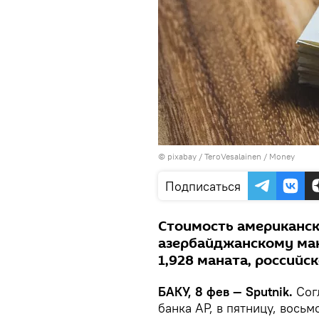
© pixabay /
TeroVesalainen
/
Money
Подписаться
Стоимость американс
азербайджанскому мана
1,928 маната, российск
БАКУ, 8 фев — Sputnik.
Сог
банка АР, в пятницу, восьм