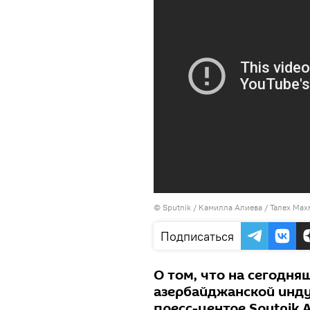
©
Sputnik / Камилла Алиева
/ Талех Мах
Подписаться
О том, что на сегодня
азербайджанской инду
пресс-центре Sputnik 