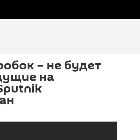
робок – не будет
дущие на
putnik
ан