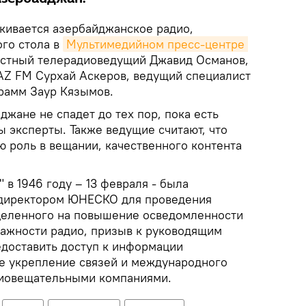
кивается азербайджанское радио,
ого стола в
Мультимедийном пресс-центре 
стный телерадиоведущий Джавид Османов,
Z FM Сурхай Аскеров, ведущий специалист
рамм Заур Кязымов.
джане не спадет до тех пор, пока есть
ы эксперты. Также ведущие считают, что
ю роль в вещании, качественного контента
 в 1946 году – 13 февраля - была
директором ЮНЕСКО для проведения
целенного на повышение осведомленности
ажности радио, призыв к руководящим
едоставить доступ к информации
же укрепление связей и международного
диовещательными компаниями.