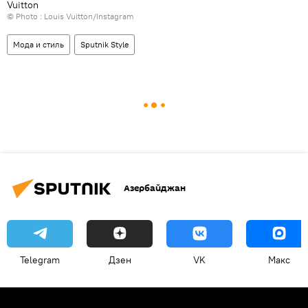
Vuitton
© Photo :
Louis Vuitton/Instagram
Мода и стиль
Sputnik Style
Азербайджан
Telegram
Дзен
VK
Макс