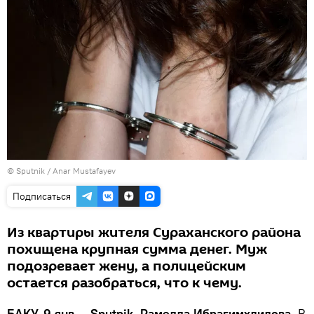
© Sputnik / Anar Mustafayev
Подписаться
Из квартиры жителя Сураханского района
похищена крупная сумма денег. Муж
подозревает жену, а полицейским
остается разобраться, что к чему.
БАКУ, 9 янв — Sputnik, Рамелла Ибрагимхлилова.
В